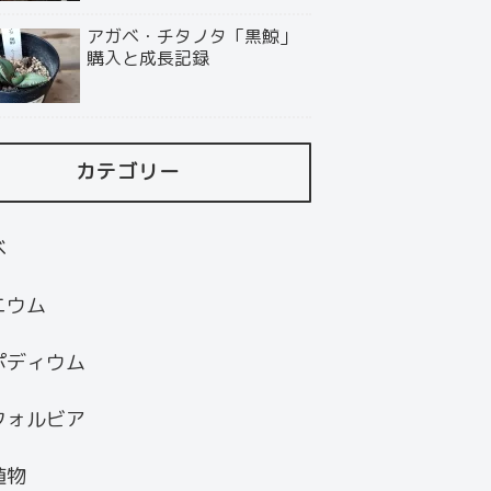
アガベ・チタノタ「黒鯨」
購入と成長記録
カテゴリー
ベ
ニウム
ポディウム
フォルビア
植物