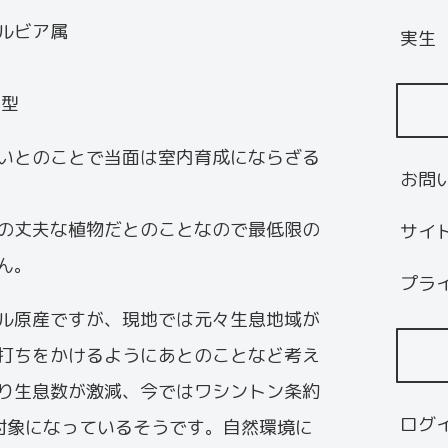
ルビア属
実生
夏型
いとのことで当面は室内育成にならざる
お問
の丈夫な植物だとのことなので最低限の
サイ
ん。
プラ
ル原産ですが、現地では元々生息地域が
打ちをかけるようにあとのことなど考え
り生息数が激減、今ではワシントン条約
ログ
対象になっているそうです。自然環境に