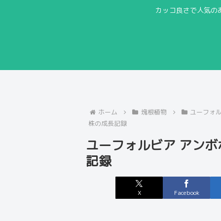
カッコ良さで人気の
ホーム
塊根植物
ユーフォ
株の成長記録
ユーフォルビア アン
記録
X
Facebook