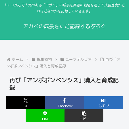
カッコ良さで人気のある「アガベ」の成長を実際の栽培を通じて成長速度がど
れほどなのかを記録していきます。
アガベの成長をただ記録するぶろぐ
ホーム
塊根植物
ユーフォルビア
再び「ア
ンボボンベンシス」購入と育成記録
再び「アンボボンベンシス」購入と育成記
録
X
Facebook
はてブ
LINE
コピー