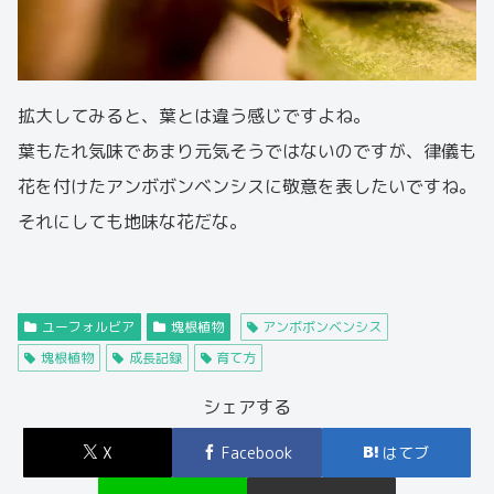
拡大してみると、葉とは違う感じですよね。
葉もたれ気味であまり元気そうではないのですが、律儀も
花を付けたアンボボンベンシスに敬意を表したいですね。
それにしても地味な花だな。
ユーフォルビア
塊根植物
アンボボンベンシス
塊根植物
成長記録
育て方
シェアする
X
Facebook
はてブ