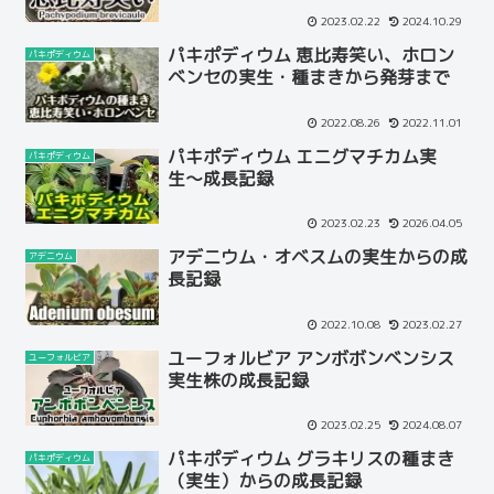
2023.02.22
2024.10.29
パキポディウム 恵比寿笑い、ホロン
パキポディウム
ベンセの実生・種まきから発芽まで
2022.08.26
2022.11.01
パキポディウム エニグマチカム実
パキポディウム
生〜成長記録
2023.02.23
2026.04.05
アデニウム・オベスムの実生からの成
アデニウム
長記録
2022.10.08
2023.02.27
ユーフォルビア アンボボンベンシス
ユーフォルビア
実生株の成長記録
2023.02.25
2024.08.07
パキポディウム グラキリスの種まき
パキポディウム
（実生）からの成長記録