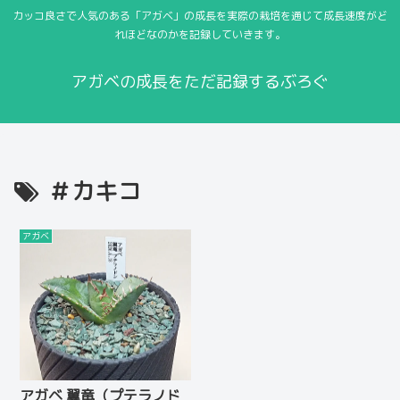
カッコ良さで人気のある「アガベ」の成長を実際の栽培を通じて成長速度がど
れほどなのかを記録していきます。
アガベの成長をただ記録するぶろぐ
＃カキコ
アガベ
アガベ 翼竜（プテラノド