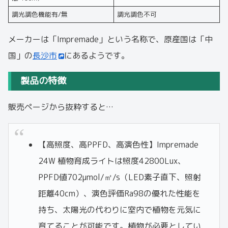
調光調色機能有/無
調光調色不可
メーカーは「Impremade」という名称で、原産国は「中
国」の
長沙市
にあるようです。
製品の特徴
販売ページから抜粋すると…
【高照度、高PPFD、高演色性】Impremade
24W 植物育成ライトは照度42800Lux、
PPFD値702μmol/㎡/s（LED素子直下、照射
距離40cm）、演色評価Ra98の優れた性能を
持ち、太陽光の代わりに室内で植物を元気に
育てることが可能です。植物が必要としてい