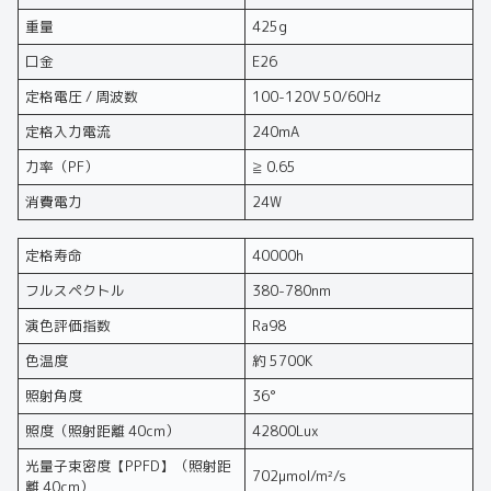
重量
425g
口金
E26
定格電圧 / 周波数
100-120V 50/60Hz
定格入力電流
240mA
力率（PF）
≧ 0.65
消費電力
24W
定格寿命
40000h
フルスペクトル
380-780nm
演色評価指数
Ra98
色温度
約 5700K
照射角度
36°
照度（照射距離 40cm）
42800Lux
光量子束密度【PPFD】（照射距
702μmol/m²/s
離 40cm）