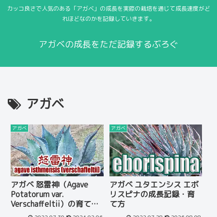
カッコ良さで人気のある「アガベ」の成長を実際の栽培を通じて成長速度がど
れほどなのかを記録していきます。
アガベの成長をただ記録するぶろぐ
アガベ
アガベ
アガベ
アガベ 怒雷神（Agave
アガベ ユタエンシス エボ
Potatorum var.
リスピナの成長記録・育
Verschaffeltii）の育て方
て方
と成長記録