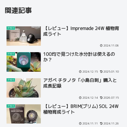
関連記事
【レビュー】Impremade 24W 植物育
アガベ
成ライト
2024.11.06
100均で見つけた水分計は使えるの
アガベ
か？
2024.12.15
2025.01.10
アガベ チタノタ「小島白刺」購入と
アガベ
成長記録
2024.12.14
2026.07.15
【レビュー】BRIM(ブリム) SOL 24W
アガベ
植物育成ライト
2024.11.11
2024.11.26