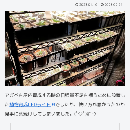
2023.01.16
2025.02.24
アガベを屋内育成する時の日照量不足を補うために設置し
た
植物育成LEDライト
でしたが、使い方が悪かったのか
見事に葉焼けしてしまいました。(ﾟ◇ﾟ)ｶﾞｰﾝ