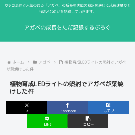
カッコ良さで人気のある「アガベ」の成長を実際の栽培を通じて成長速度がど
れほどなのかを記録していきます。
アガベの成長をただ記録するぶろぐ
ホーム
アガベ
植物育成LEDライトの照射でアガベ
が葉焼けした件
植物育成LEDライトの照射でアガベが葉焼
けした件
X
Facebook
はてブ
LINE
コピー