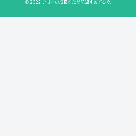
© 2022 アガベの成長をただ記録するぶろぐ.