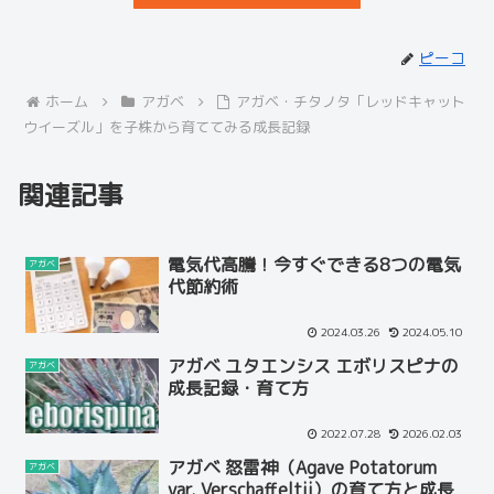
ピーコ
ホーム
アガベ
アガベ・チタノタ「レッドキャット
ウイーズル」を子株から育ててみる成長記録
関連記事
電気代高騰！今すぐできる8つの電気
アガベ
代節約術
2024.03.26
2024.05.10
アガベ ユタエンシス エボリスピナの
アガベ
成長記録・育て方
2022.07.28
2026.02.03
アガベ 怒雷神（Agave Potatorum
アガベ
var. Verschaffeltii）の育て方と成長