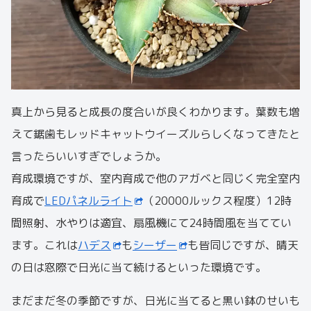
真上から見ると成長の度合いが良くわかります。葉数も増
えて鋸歯もレッドキャットウイーズルらしくなってきたと
言ったらいいすぎでしょうか。
育成環境ですが、室内育成で他のアガベと同じく完全室内
育成で
LEDパネルライト
（20000ルックス程度）12時
間照射、水やりは適宜、扇風機にて24時間風を当ててい
ます。これは
ハデス
も
シーザー
も皆同じですが、晴天
の日は窓際で日光に当て続けるといった環境です。
まだまだ冬の季節ですが、日光に当てると黒い鉢のせいも